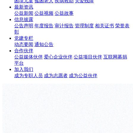
困境儿童
孤困老人
疾病救助
关爱残障
最新资讯
公益新闻
公益视频
公益故事
信息披露
公告声明
年度报告
审计报告
管理制度
相关证书
荣誉表
彰
党建专栏
动态要闻
通知公告
合作伙伴
公益媒体伙伴
爱心企业伙伴
公益项目伙伴
互联网募捐
平台
加入我们
成为专职人员
成为志愿者
成为公益伙伴