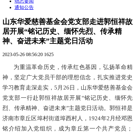
动态要闻
通知公告
山东华爱慈善基金会党支部走进郭恒祥故
居开展“铭记历史、缅怀先烈、传承精
神、奋进未来”主题党日活动
2023-05-26 08:56:20
1625
为重温革命历史，传承红色基因，弘扬革命精
神，坚定广大党员干部的理想信念，扎实推进党史
学习教育走深走实，
5月2
6
日
，
山东华爱慈善基金会
党支部一行
赴郭恒祥
故居
开展
“铭记历史、缅怀先
烈、传承精神、奋进未来”主题党日活动。
郭恒祥是
济南市章丘区埠村街道埠西村人，
1924年2月经邓恩
铭介绍加入党组织，成为章丘第一个共产党员；