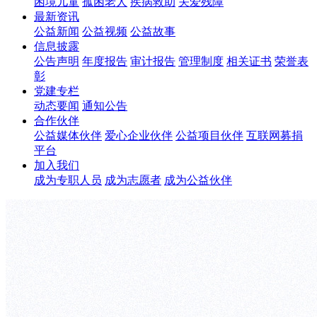
困境儿童
孤困老人
疾病救助
关爱残障
最新资讯
公益新闻
公益视频
公益故事
信息披露
公告声明
年度报告
审计报告
管理制度
相关证书
荣誉表
彰
党建专栏
动态要闻
通知公告
合作伙伴
公益媒体伙伴
爱心企业伙伴
公益项目伙伴
互联网募捐
平台
加入我们
成为专职人员
成为志愿者
成为公益伙伴