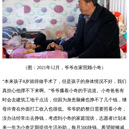
（图：2021年12月，爷爷在家照顾小奇）
“本来孩子8岁就得做手术了，但是孩子的身体情况不好，我们
真担心他撑不下来啊。”爷爷攥着小奇的手说道。小奇爸爸有
时会去建筑工地干点活，但因为身患脑瘫也挣不了几个钱，继
母许青在外面打工收入也很低。爷爷奶奶整日需要照看小奇，
没办法经常出去挣钱，考虑到小奇的家庭现状，志愿者计划未
来一年为小奇定期提供生活补助，每月500块钱。希望能够减